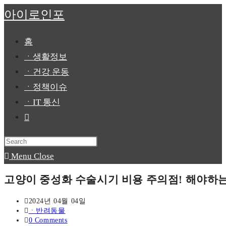
Skip
아이로인포
to
content
홈
ㆍ생활정보
ㆍ건강 운동
ㆍ정책이슈
ㆍIT 통신
Toggle
website
Press
search
Escape
Menu
Close
to
고양이 중성화 수술시기 비용 주의점! 해야하는
close
the
Post
2024년 04월 04일
published:
Post
ㆍ반려동물
search
category:
Post
0 Comments