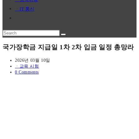
panel.
ㆍIT 통신
Toggle
website
Search
search
this
국가장학금 지급일 1차 2차 입금 일정 총망라
website
Post
2026년 03월 10일
published:
Post
ㆍ교육 시험
category:
Post
0 Comments
comments: