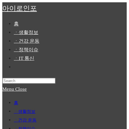
Skip
아이로인포
to
content
홈
ㆍ생활정보
ㆍ건강 운동
ㆍ정책이슈
ㆍIT 통신
Toggle
website
Press
search
Escape
Menu
Close
to
홈
close
ㆍ생활정보
the
ㆍ건강 운동
search
ㆍ정책이슈