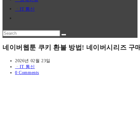
panel.
ㆍIT 통신
Toggle
website
Search
search
this
네이버웹툰 쿠키 환불 방법! 네이버시리즈 구
website
Post
2026년 02월 23일
published:
Post
ㆍIT 통신
category:
Post
0 Comments
comments: