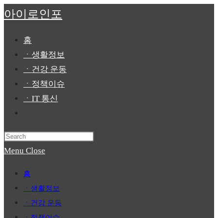
Skip
아이로인포
to
content
홈
ㆍ생활정보
ㆍ건강 운동
ㆍ정책이슈
ㆍIT 통신
Toggle
website
Press
search
Escape
Menu
Close
to
홈
close
ㆍ생활정보
the
ㆍ건강 운동
search
ㆍ정책이슈