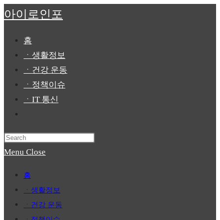
Skip
아이로인포
to
content
홈
ㆍ생활정보
ㆍ건강 운동
ㆍ정책이슈
ㆍIT 통신
Toggle
website
Press
search
Escape
Menu
Close
to
홈
close
ㆍ생활정보
the
ㆍ건강 운동
search
ㆍ정책이슈