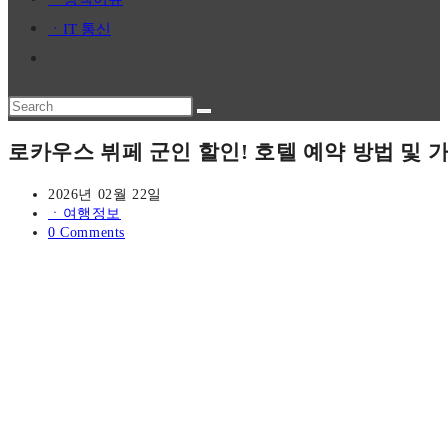
panel.
ㆍIT 통신
Toggle
website
Search
search
this
로카우스 뷔페 군인 할인! 호텔 예약 방법 및 
website
Post
2026년 02월 22일
published:
Post
ㆍ여행정보
category:
Post
0 Comments
comments: