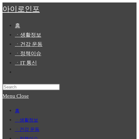
Skip
아이로인포
to
content
홈
ㆍ생활정보
ㆍ건강 운동
ㆍ정책이슈
ㆍIT 통신
Toggle
website
Press
search
Escape
Menu
Close
to
홈
close
ㆍ생활정보
the
ㆍ건강 운동
search
ㆍ정책이슈