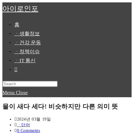
Skip
아이로인포
to
content
홈
ㆍ생활정보
ㆍ건강 운동
ㆍ정책이슈
ㆍIT 통신
Toggle
website
Press
search
Escape
Menu
Close
to
물이 새다 세다! 비슷하지만 다른 의미 뜻
close
the
Post
2024년 03월 19일
published:
Post
ㆍ단어
search
category:
Post
0 Comments