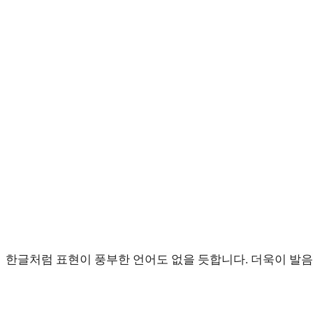
comments:
panel.
한글처럼 표현이 풍부한 언어도 없을 듯합니다. 더욱이 발