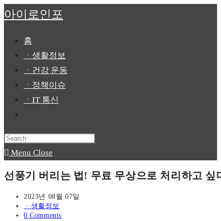
Skip
아이로인포
to
content
홈
ㆍ생활정보
ㆍ건강 운동
ㆍ정책이슈
ㆍIT 통신
Toggle
website
Press
search
Escape
Menu
Close
to
선풍기 버리는 법! 무료 무상으로 처리하고 싶
close
the
Post
2023년 08월 07일
published:
Post
ㆍ생활정보
search
category:
Post
0 Comments