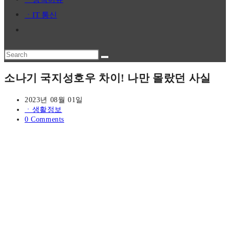
panel.
ㆍIT 통신
Toggle
website
Search
search
this
소나기 국지성호우 차이! 나만 몰랐던 사실
website
Post
2023년 08월 01일
published:
Post
ㆍ생활정보
category:
Post
0 Comments
comments: