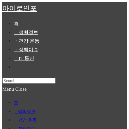
Skip
아이로인포
to
content
홈
ㆍ생활정보
ㆍ건강 운동
ㆍ정책이슈
ㆍIT 통신
Toggle
website
Press
search
Escape
Menu
Close
to
홈
close
ㆍ생활정보
the
ㆍ건강 운동
search
ㆍ정책이슈