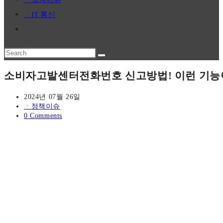
panel.
ㆍIT 통신
Toggle
website
Search
search
this
소비자고발센터전화번호 신고방법! 이런 기능이
website
Post
2024년 07월 26일
published:
Post
ㆍ정책이슈
category:
Post
0 Comments
comments: