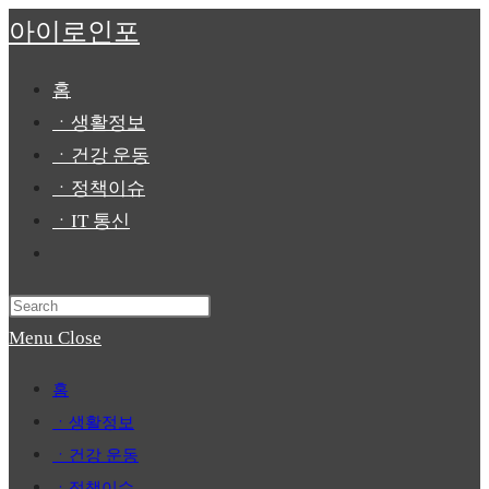
Skip
아이로인포
to
content
홈
ㆍ생활정보
ㆍ건강 운동
ㆍ정책이슈
ㆍIT 통신
Toggle
website
Press
search
Escape
Menu
Close
to
홈
close
ㆍ생활정보
the
ㆍ건강 운동
search
ㆍ정책이슈