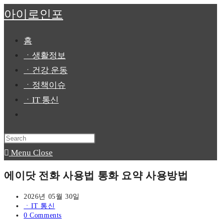
Skip
아이로인포
to
content
홈
ㆍ생활정보
ㆍ건강 운동
ㆍ정책이슈
ㆍIT 통신
Toggle
website
Press
search
Escape
Menu
Close
to
에이닷 전화 사용법 통화 요약 사용방법
close
the
Post
2026년 05월 30일
published:
Post
ㆍIT 통신
search
category:
Post
0 Comments