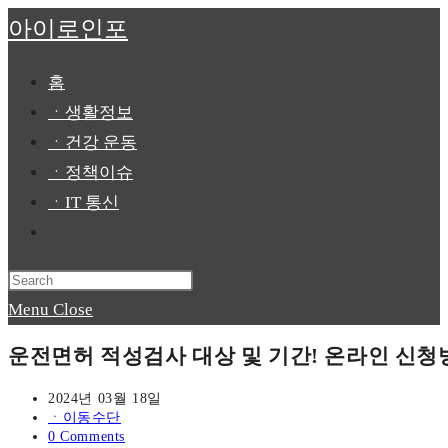
Skip
아이로인포
to
content
홈
ㆍ생활정보
ㆍ건강 운동
ㆍ정책이슈
ㆍIT 통신
Toggle
website
Press
search
Escape
Menu
Close
to
운전면허 적성검사 대상 및 기간! 온라인 신청
close
the
Post
2024년 03월 18일
published:
Post
ㆍ이동수단
search
category:
Post
0 Comments