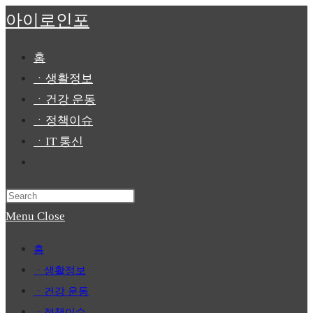
Skip
아이로인포
to
content
홈
ㆍ생활정보
ㆍ건강 운동
ㆍ정책이슈
ㆍIT 통신
Toggle
website
Press
search
Escape
Menu
Close
to
홈
close
ㆍ생활정보
the
ㆍ건강 운동
search
ㆍ정책이슈