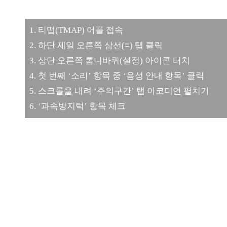
1. 티맵(TMAP) 어플 접속
2. 하단 제일 오른쪽 삼선(≡) 탭 클릭
3. 상단 오른쪽 톱니바퀴(설정) 아이콘 터치
4. 첫 번째 ‘소리’ 항목 중 ‘음성 안내 항목’ 클릭
5. 스크롤을 내려 ‘주의구간’ 탭 아코디언 펼치기
6. ‘과속방지턱’ 항목 체크