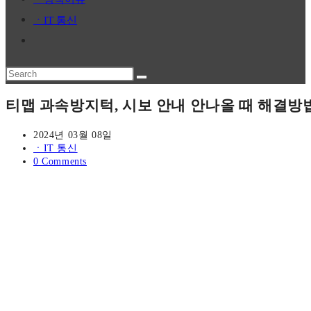
panel.
ㆍIT 통신
Toggle
website
Search
search
this
티맵 과속방지턱, 시보 안내 안나올 때 해결방
website
Post
2024년 03월 08일
published:
Post
ㆍIT 통신
category:
Post
0 Comments
comments: