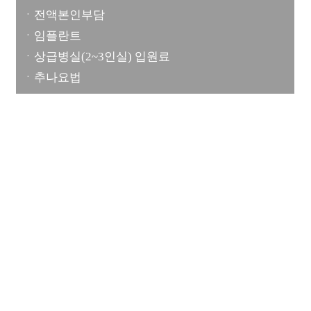
ㆍ전액본인부담
ㆍ임플란트
ㆍ상급병실(2~3인실) 입원료
ㆍ추나요법