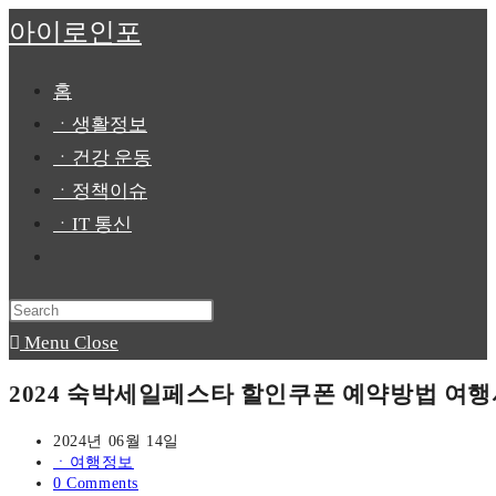
Skip
아이로인포
to
content
홈
ㆍ생활정보
ㆍ건강 운동
ㆍ정책이슈
ㆍIT 통신
Toggle
website
Press
search
Escape
Menu
Close
to
2024 숙박세일페스타 할인쿠폰 예약방법 여
close
the
Post
2024년 06월 14일
published:
Post
ㆍ여행정보
search
category:
Post
0 Comments