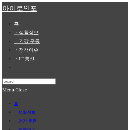
Skip
아이로인포
to
content
홈
ㆍ생활정보
ㆍ건강 운동
ㆍ정책이슈
ㆍIT 통신
Toggle
website
Press
search
Escape
Menu
Close
to
홈
close
ㆍ생활정보
the
ㆍ건강 운동
search
ㆍ정책이슈