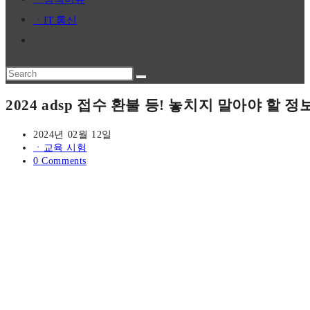
panel.
ㆍIT 통신
Toggle
website
Search
search
this
2024 adsp 접수 환불 등! 놓치지 말아야 할 정
website
Post
2024년 02월 12일
published:
Post
ㆍ교육 시험
category:
Post
0 Comments
comments: