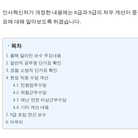
인사혁신처가 개정한 내용에는 8급과 9급의 처우 개선이 중
표에 대해 알아보도록 하겠습니다.
ㆍ목차
올해 달라진 보수 주요내용
일반직 공무원 단가표 확인
경찰·소방직 단가표 확인
현장 직원 수당 개선
민원업무수당
위험근무수당
재난·안전 비상근무수당
기타 개선 내용
9급 초임 연간 보수
마무리