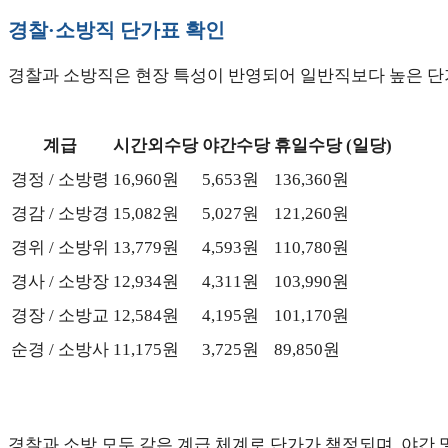
경찰·소방직 단가표 확인
경찰과 소방직은 현장 특성이 반영되어 일반직보다 높은 단
계급
시간외수당
야간수당
휴일수당 (일당)
경정 / 소방령
16,960원
5,653원
136,360원
경감 / 소방경
15,082원
5,027원
121,260원
경위 / 소방위
13,779원
4,593원
110,780원
경사 / 소방장
12,934원
4,311원
103,990원
경장 / 소방교
12,584원
4,195원
101,170원
순경 / 소방사
11,175원
3,725원
89,850원
경찰과 소방 모두 같은 계급 체계로 단가가 책정되며, 야간