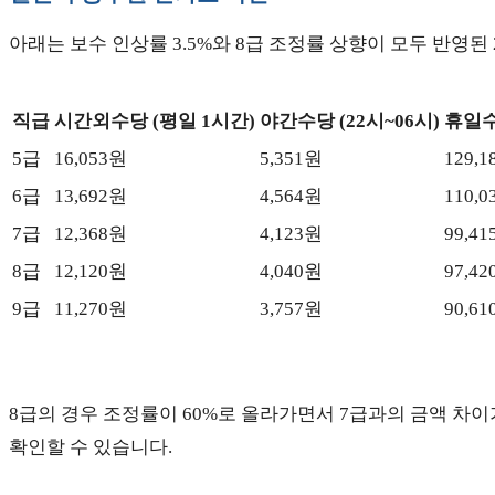
아래는 보수 인상률 3.5%와 8급 조정률 상향이 모두 반영된
직급
시간외수당 (평일 1시간)
야간수당 (22시~06시)
휴일수
5급
16,053원
5,351원
129,
6급
13,692원
4,564원
110,
7급
12,368원
4,123원
99,4
8급
12,120원
4,040원
97,4
9급
11,270원
3,757원
90,6
8급의 경우 조정률이 60%로 올라가면서 7급과의 금액 차
확인할 수 있습니다.