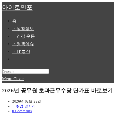
Skip
아이로인포
to
content
홈
ㆍ생활정보
ㆍ건강 운동
ㆍ정책이슈
ㆍIT 통신
Toggle
website
Press
search
Escape
Menu
Close
to
2026년 공무원 초과근무수당 단가표 바로보기
close
the
Post
2026년 02월 22일
published:
Post
ㆍ취업 일자리
search
category:
Post
0 Comments