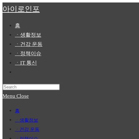
Skip
아이로인포
to
content
홈
ㆍ생활정보
ㆍ건강 운동
ㆍ정책이슈
ㆍIT 통신
Toggle
website
Press
search
Escape
Menu
Close
to
홈
close
ㆍ생활정보
the
ㆍ건강 운동
search
ㆍ정책이슈