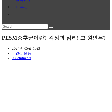
panel.
ㆍIT 통신
Toggle
website
Search
search
this
PESM증후군이란? 감정과 심리! 그 원인은?
website
Post
2024년 05월 13일
published:
Post
ㆍ건강 운동
category:
Post
0 Comments
comments: