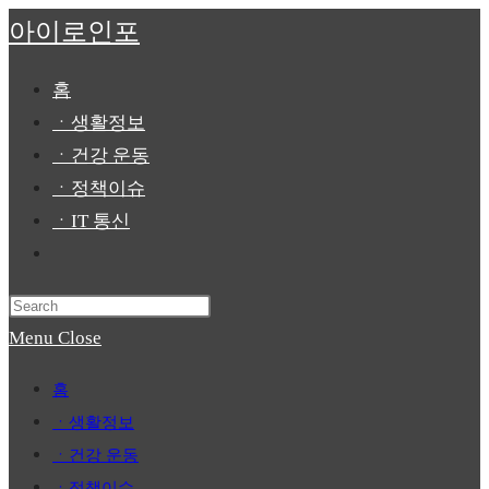
Skip
아이로인포
to
content
홈
ㆍ생활정보
ㆍ건강 운동
ㆍ정책이슈
ㆍIT 통신
Toggle
website
Press
search
Escape
Menu
Close
to
홈
close
ㆍ생활정보
the
ㆍ건강 운동
search
ㆍ정책이슈