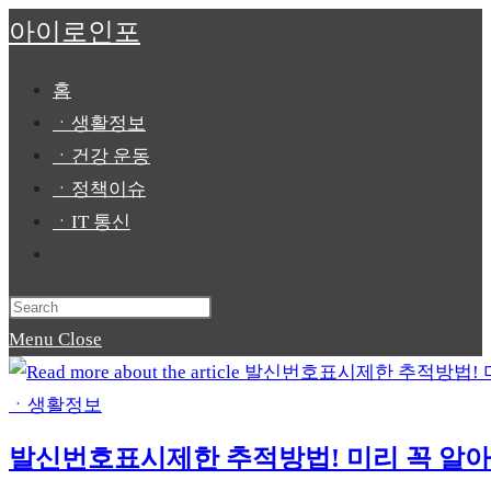
Skip
아이로인포
to
content
홈
ㆍ생활정보
ㆍ건강 운동
ㆍ정책이슈
ㆍIT 통신
Toggle
website
Press
search
Escape
Menu
Close
to
close
ㆍ생활정보
the
발신번호표시제한 추적방법! 미리 꼭 알아
search